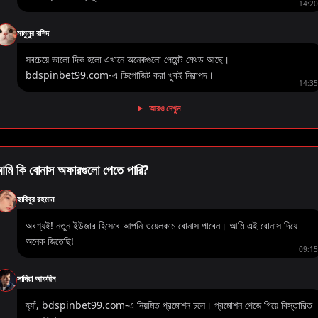
14:20
মামুনুর রশিদ
সবচেয়ে ভালো দিক হলো এখানে অনেকগুলো পেমেন্ট মেথড আছে।
bdspinbet99.com-এ ডিপোজিট করা খুবই নিরাপদ।
14:35
আরও দেখুন
মি কি বোনাস অফারগুলো পেতে পারি?
হাবিবুর রহমান
অবশ্যই! নতুন ইউজার হিসেবে আপনি ওয়েলকাম বোনাস পাবেন। আমি এই বোনাস দিয়ে
অনেক জিতেছি!
09:15
সাদিয়া আফরিন
হ্যাঁ, bdspinbet99.com-এ নিয়মিত প্রমোশন চলে। প্রমোশন পেজে গিয়ে বিস্তারিত