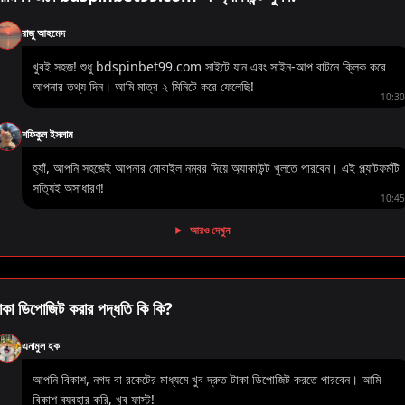
রাজু আহমেদ
খুবই সহজ! শুধু bdspinbet99.com সাইটে যান এবং সাইন-আপ বাটনে ক্লিক করে
আপনার তথ্য দিন। আমি মাত্র ২ মিনিটে করে ফেলেছি!
10:30
শফিকুল ইসলাম
হ্যাঁ, আপনি সহজেই আপনার মোবাইল নম্বর দিয়ে অ্যাকাউন্ট খুলতে পারবেন। এই প্ল্যাটফর্মটি
সত্যিই অসাধারণ!
10:45
আরও দেখুন
াকা ডিপোজিট করার পদ্ধতি কি কি?
এনামুল হক
আপনি বিকাশ, নগদ বা রকেটের মাধ্যমে খুব দ্রুত টাকা ডিপোজিট করতে পারবেন। আমি
বিকাশ ব্যবহার করি, খুব ফাস্ট!