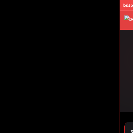
bdsp
আ