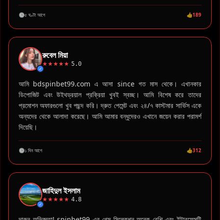
🕒
৫ ঘণ্টা আগে
👍
189
রুবেল মিয়া
★★★★★
5.0
✓
আমি bdspinbet99.com এ আসা since গত মাস থেকে। এখানকার
ডিপোজিট এবং উইথড্রয়াল প্রক্রিয়া খুবই স্বচ্ছ। আমি বিশেষ করে তাদের
প্রমোশন অফারগুলো খুব পছন্দ করি। দ্রুত পেমেন্ট এবং ২৪/৭ কাস্টমার সার্ভিস একে
অন্যদের থেকে আলাদা করেছে। আমি আমার বন্ধুদেরও এখানে জয়েন করার পরামর্শ
দিয়েছি।
🕒
১ দিন আগে
👍
312
জাহিদুল ইসলাম
★★★★★
4.8
✓
দারুন অভিজ্ঞতা! spinbet99 এর গেম সিলেকশন অনেক বেশি এবং ইন্টারফেসটি