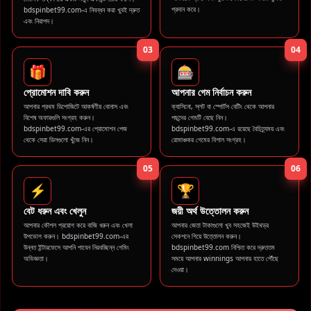
প্রদান করে।
bdspinbet99.com-এ নিবন্ধন করা খুবই দ্রুত
এবং নিরাপদ।
03
04
🎁
🎰
প্রোমোশন দাবি করুন
আপনার গেম নির্বাচন করুন
আপনার প্রথম ডিপোজিটে আকর্ষণীয় বোনাস এবং
ক্যাসিনো, স্লট বা স্পোর্টস বেটিং থেকে আপনার
বিশেষ অফারগুলি সংগ্রহ করুন।
পছন্দের গেমটি বেছে নিন।
bdspinbet99.com-এর প্রোমোশন পেজ
bdspinbet99.com-এ রয়েছে বৈচিত্র্যময় এবং
থেকে সেরা ডিলগুলো খুঁজে নিন।
রোমাঞ্চকর গেমের বিশাল সংগ্রহ।
05
06
⚡
🏆
বেট ধরুন এবং খেলুন
জয়ী অর্থ উত্তোলন করুন
আপনার কৌশল প্রয়োগ করে বাজি ধরুন এবং খেলা
আপনার জেতা টাকাগুলো খুব সহজেই উইথড্র
উপভোগ করুন। bdspinbet99.com-এর
সেকশনে গিয়ে উত্তোলন করুন।
উন্নত ইন্টারফেসে আপনি পাবেন নিরবচ্ছিন্ন গেমিং
bdspinbet99.com নিশ্চিত করে দ্রুততম
অভিজ্ঞতা।
সময়ে আপনার winnings আপনার হাতে পৌঁছে
দেওয়া।