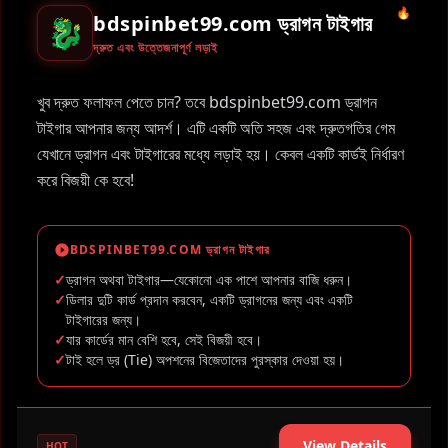
🔥
bdspinbet99.com ড্রাগন টাইগার
🐉
দ্রুত এবং উত্তেজনাপূর্ণ লড়াই
খুব দ্রুত ফলাফল পেতে চান? তবে bdspinbet99.com ড্রাগন
টাইগার আপনার জন্য আদর্শ। এটি একটি অতি সহজ এবং দ্রুতগতির গেম
যেখানে ড্রাগন এবং টাইগারের মধ্যে লড়াই হয়। কেবল একটি কার্ডই নির্ধারণ
করে বিজয়ী কে হবে!
BDSPINBET99.COM ড্রাগন টাইগার
ড্রাগন অথবা টাইগার—যেকোনো এক পাশে আপনার বাজি ধরুন।
ডিলার দুটি কার্ড প্রদান করবেন, একটি ড্রাগনের জন্য এবং একটি
টাইগারের জন্য।
যার কার্ডের মান বেশি হবে, সেই বিজয়ী হবে।
টাই হলে ড্র (Tie) অপশনের বিজেতাদের পুরস্কার দেওয়া হয়।
View Details
HOT