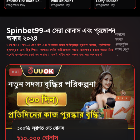
Xtreme Fire Blaze Roulette
Wild Unicorns
Crazy Bomber
Pragmatic Play
Pragmatic Play
Pragmatic Play
Spinbet99-এ সেরা বোনাস এবং প্রমোশন
আমাদের
অফার ২০২৪
সমস্ত
এক্সক্লুসিভ
SPINBET99-এ যোগ দিন এবং উপভোগ করুন অবিশ্বাস্য স্বাগত বোনাস, প্রতিদিনের
অফার দেখুন
ক্যাশব্যাক এবং ফ্রি স্পিন। আপনার গেমিং অভিজ্ঞতাকে আরও রোমাঞ্চকর করতে আমরা নিয়ে
→
এসেছি বাংলাদেশের সেরা সব অফার। আজই সাইন আপ করুন এবং জয় শুরু করুন!
HOT
১০০% স্বাগত মেচ বোনাস
৳১০,০০০ বোনাস