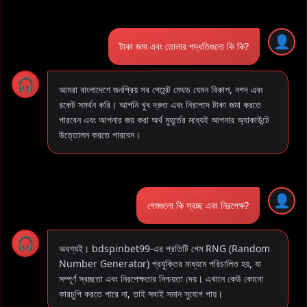
👤
টাকা জমা এবং তোলার পদ্ধতিগুলো কি কি?
🎧
আমরা বাংলাদেশে জনপ্রিয় সব পেমেন্ট মেথড যেমন বিকাশ, নগদ এবং
রকেট সমর্থন করি। আপনি খুব দ্রুত এবং নিরাপদে টাকা জমা করতে
পারবেন এবং আপনার জয় করা অর্থ মুহূর্তের মধ্যেই আপনার অ্যাকাউন্টে
উত্তোলন করতে পারবেন।
👤
গেমগুলো কি স্বচ্ছ এবং নিরপেক্ষ?
🎧
অবশ্যই। bdspinbet99-এর প্রতিটি গেম RNG (Random
Number Generator) প্রযুক্তির মাধ্যমে পরিচালিত হয়, যা
সম্পূর্ণ স্বচ্ছতা এবং নিরপেক্ষতার নিশ্চয়তা দেয়। এখানে কেউ কোনো
কারচুপি করতে পারে না, তাই সবাই সমান সুযোগ পায়।