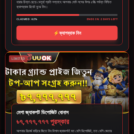
হারার চিন্তা ছেড়ে খেলুন! প্রতি সপ্তাহে আপনার মোট লসের উপর ৫% পর্যন্ত নিশ্চিত
ক্যাশব্যাক রিবেট বুঝে নিন।
CLAIMED: 62%
ENDS IN: 2 DAYS LEFT
⚡
ক্যাশব্যাক নিন
LIMITED
মেগা জ্যাকপট ডিপোজিট বোনাস
৳৭,৭৭৭,৭৭৭ পুরস্কার
আপনার রিচার্জ বাড়িয়ে জিতে নিন বিশাল জ্যাকপট! যত বেশি ডিপোজিট, তত বেশি জেতার