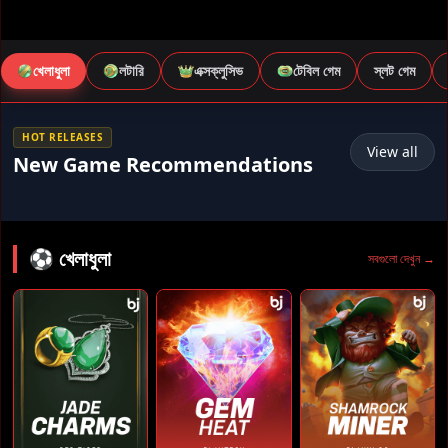
খেলাধুলা
লটারি
এক্সক্লুসিভ
টেবিল গেম
স্লট গেম
HOT RELEASES
View all
Gold Infinitypng
Hungry Hungry Sharkpng
New Game Recommendations
PLAY NOW
PLAY NOW
⚽ খেলাধুলা
সবগুলো দেখুন →