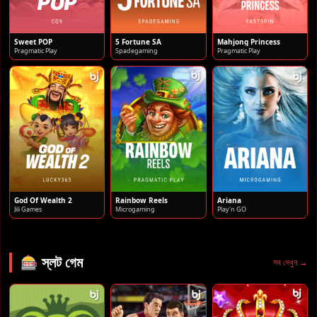
Sweet POP
5 Fortune SA
Mahjong Princess
Pragmatic Play
Spadegaming
Pragmatic Play
God Of Wealth 2
Rainbow Reels
Ariana
Jili Games
Microgaming
Play'n GO
🎰 স্লট গেম
সব দেখুন →