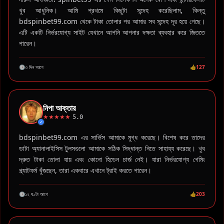
খুব আধুনিক। আমি প্রথমে কিছুটা সন্দেহ করেছিলাম, কিন্তু
bdspinbet99.com থেকে টাকা তোলার পর আমার সব সন্দেহ দূর হয়ে গেছে।
এটি একটি নির্ভরযোগ্য সাইট যেখানে আপনি আপনার দক্ষতা ব্যবহার করে জিততে
পারেন।
🕒
৩ দিন আগে
👍
127
নিপা আক্তার
★★★★★
5.0
✓
bdspinbet99.com এর সার্ভিস আমাকে মুগ্ধ করেছে। বিশেষ করে তাদের
ডাটা অ্যানালাইসিস টুলসগুলো আমাকে সঠিক সিদ্ধান্ত নিতে সাহায্য করেছে। খুব
দ্রুত টাকা তোলা যায় এবং কোনো হিডেন চার্জ নেই। যারা নির্ভরযোগ্য গেমিং
প্ল্যাটফর্ম খুঁজছেন, তারা একবারে এখানে ট্রাই করতে পারেন।
🕒
১২ ঘণ্টা আগে
👍
203