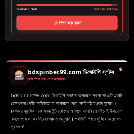
CLAIMED: 94%
ENDS IN: 8H 15M
⚡
স্পিন শুরু করুন
🔥
bdspinbet99.com ভিআইপি স্লটস
🎰
লাকি স্পিন এবং মেগা জ্যাকপট
bdspinbet99.com ভিআইপি স্লটসে আপনাকে স্বাগতম! এটি একটি
রোমাঞ্চকর গেমিং অভিজ্ঞতা যা আপনাকে দেবে কোটিপতি হওয়ার সুযোগ।
চমৎকার গ্রাফিক্স এবং সহজ ইন্টারফেসের মাধ্যমে আপনি মোবাইলেই উপভোগ
করতে পারবেন ক্যাসিনোর আসল অনুভূতি। প্রতিটি স্পিনে লুকিয়ে আছে বড়
পুরস্কার!