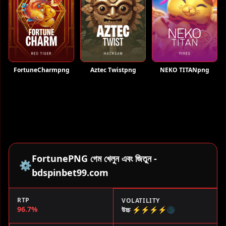
FortuneCharmpng
Aztec Twistpng
NEKO TITANpng
FortunePNG গেম খেলুন এবং জিতুন -
⚙️
bdspinbet99.com
RTP
VOLATILITY
96.7%
উচ্চ ⚡⚡⚡⚡🌑