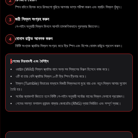
2
স্পিন বাটনে ক্লিক করে রিলগুলো ঘুরিয়ে আপনার ভাগ্য পরীক্ষা করুন এবং ম্যাচিং সিম্বল খুঁজুন।
জয়ী সিম্বল সংগ্রহ করুন
3
পে-লাইন অনুযায়ী সিম্বল মিললে আপনি তাৎক্ষণিকভাবে পুরস্কার জিতবেন।
বোনাস রাউন্ড আনলক করুন
4
নির্দিষ্ট সংখ্যক স্ক্যাটার সিম্বল সংগ্রহ করে ফ্রি স্পিন এবং বিশেষ বোনাস রাউন্ডে প্রবেশ করুন।
গেমের নিয়মাবলী এবং বৈশিষ্ট্য
ওয়াইল্ড (Wild) সিম্বল স্ক্যাটার বাদে অন্য সব সিম্বলের বিকল্প হিসেবে কাজ করে।
৩টি বা তার বেশি স্ক্যাটার সিম্বল ১০টি ফ্রি স্পিন ট্রিগার করে।
টাম্বল (Tumble) ফিচারের মাধ্যমে বিজয়ী সিম্বলগুলো মুছে যায় এবং নতুন সিম্বল আসার সুযোগ
তৈরি হয়।
সর্বোচ্চ জ্যাকপট জিততে হলে নির্দিষ্ট পে-লাইন অনুযায়ী সর্বোচ্চ মানের সিম্বল মেলানো প্রয়োজন।
গেমের সমস্ত ফলাফল র‍্যান্ডম নাম্বার জেনারেটর (RNG) দ্বারা নির্ধারিত এবং সম্পূর্ণ স্বচ্ছ।