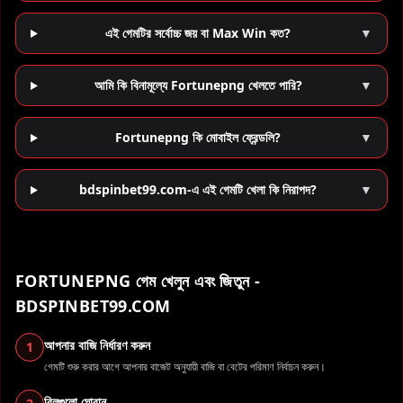
এই গেমটির সর্বোচ্চ জয় বা Max Win কত?
▼
আমি কি বিনামূল্যে Fortunepng খেলতে পারি?
▼
Fortunepng কি মোবাইল ফ্রেন্ডলি?
▼
bdspinbet99.com-এ এই গেমটি খেলা কি নিরাপদ?
▼
FORTUNEPNG গেম খেলুন এবং জিতুন -
BDSPINBET99.COM
আপনার বাজি নির্ধারণ করুন
1
গেমটি শুরু করার আগে আপনার বাজেট অনুযায়ী বাজি বা বেটের পরিমাণ নির্বাচন করুন।
রিলগুলো ঘোরান