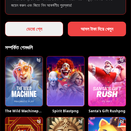
জয়েন করুন এবং জিতে নিন আকর্ষণীয় পুরস্কার!
ডেমো প্লে
আসল টাকা দিয়ে খেলুন
সম্পর্কিত গেমগুলি
The Wild Machinepng
Spirit Blastpng
Santa's Gift Rushpng