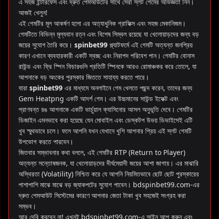
এ সহজ ইন্টারফেস এবং দ্রুত পেমআউটের সাথে সেরা স্লট গেমের অভিজ্ঞতা নিন।
আজই খেলুন!
এই গেমটির মূল আকর্ষণ হলো এর অত্যাধুনিক গ্রাফিক্স এবং সহজ মেকানিজম।
গেমটিতে বিভিন্ন মূল্যবান রত্ন এবং বিশেষ সিম্বল রয়েছে যা খেলোয়াড়দের জন্য বড়
জয়ের সুযোগ তৈরি করে।
spinbet99
প্ল্যাটফর্মে এই গেমটি অত্যন্ত জনপ্রিয়
কারণ এখানে ব্যবহারকারী একটি স্বচ্ছ এবং নিরাপদ পরিবেশ পান। গেমটির বোনাস
রাউন্ড এবং ফ্রি স্পিন ফিচারগুলি প্রতিটি স্পিনকে আরও রোমাঞ্চকর করে তোলে, যা
আপনাকে বড় অংকের পুরস্কার জিততে সাহায্য করতে পারে।
যারা
spinbet99
এর মাধ্যমে অনলাইনে গেম খেলতে পছন্দ করেন, তাদের জন্য
Gem Heatpng একটি আদর্শ গেম। এর উচ্চমানের সাউন্ড ইফেক্ট এবং
প্রাণবন্ত রঙ আপনাকে একটি ভার্চুয়াল ক্যাসিনোর আসল অনুভূতি দেবে। গেমটির
ডিজাইন এমনভাবে করা হয়েছে যেন মোবাইল এবং ডেস্কটপ উভয় ডিভাইসেই এটি
খুব স্মুথভাবে চলে। ফলে আপনি যখন যেখানে খুশি আপনার প্রিয় এই স্লট গেমটি
উপভোগ করতে পারবেন।
জিতবার সম্ভাবনার কথা বললে, এই গেমটির RTP (Return to Player)
অত্যন্ত সন্তোষজনক, যা খেলোয়াড়দের দীর্ঘমেয়াদী জয়ের আশা জাগায়। এর মাঝারি
অস্থিরতা (Volatility) নিশ্চিত করে যে আপনি নিয়মিতভাবে ছোট ছোট পুরস্কারের
পাশাপাশি মাঝে মাঝে বড় জ্যাকপটের সুযোগ পাবেন। bdspinbet99.com-এর
দ্রুত পেমআউট সিস্টেমের কারণে আপনার জেতা টাকা খুব সহজেই সংগ্রহ করা
সম্ভব।
আর দেরি করবেন না! এখনই bdspinbet99.com-এ সাইন আপ করুন এবং