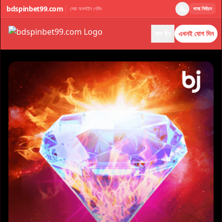
bdspinbet99.com
সেরা অনলাইন গেমিং
ভাষা নির্বাচন
লগ ইন
এখনই যোগ দিন