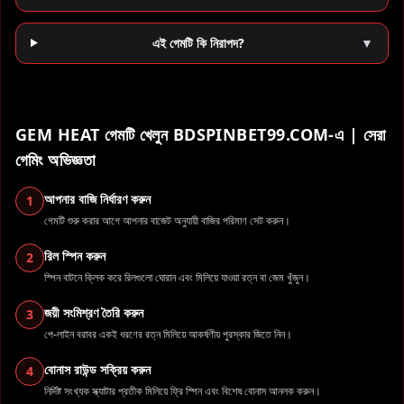
এই গেমটি কি নিরাপদ?
▼
GEM HEAT গেমটি খেলুন BDSPINBET99.COM-এ | সেরা
গেমিং অভিজ্ঞতা
আপনার বাজি নির্ধারণ করুন
1
গেমটি শুরু করার আগে আপনার বাজেট অনুযায়ী বাজির পরিমাণ সেট করুন।
রিল স্পিন করুন
2
স্পিন বাটনে ক্লিক করে রিলগুলো ঘোরান এবং মিলিয়ে যাওয়া রত্ন বা জেম খুঁজুন।
জয়ী সংমিশ্রণ তৈরি করুন
3
পে-লাইন বরাবর একই ধরণের রত্ন মিলিয়ে আকর্ষণীয় পুরস্কার জিতে নিন।
বোনাস রাউন্ড সক্রিয় করুন
4
নির্দিষ্ট সংখ্যক স্ক্যাটার প্রতীক মিলিয়ে ফ্রি স্পিন এবং বিশেষ বোনাস আনলক করুন।