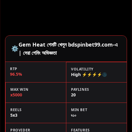
Gem Heat গেমটি খেলুন bdspinbet99.com-এ
⚙️
| সেরা গেমিং অভিজ্ঞতা
RTP
VOLATILITY
96.5%
High ⚡⚡⚡⚡🌑
MAX WIN
PAYLINES
x5000
20
REELS
MIN BET
5x3
৳১০
PROVIDER
FEATURES