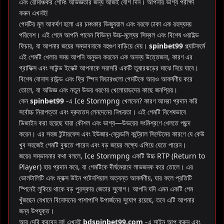
এবং রোমাঞ্চকর গেমিং অভিজ্ঞতার জন্য আজই যোগ দিন। আপনার ভাগ্য পরীক্ষা
করুন এখনই!
গেমটির মূল আকর্ষণ হলো এর চমৎকার ভিজ্যুয়াল এবং বরফে ঢাকা এক রহস্যময়
পরিবেশ। এই গেমে আপনি পাবেন বিভিন্ন উচ্চ-মূল্যের সিম্বল এবং বিশেষ ওয়াইল্ড
ফিচার, যা আপনার জয়ের সম্ভাবনাকে বহুগুণ বাড়িয়ে দেয়।
spinbet99
প্ল্যাটফর্মে
এই গেমটি খেলার সময় আপনি অনুভব করবেন এক অনন্য উত্তেজনা, কারণ এর
গ্রাফিক্স এবং সাউন্ড ইফেক্ট আপনাকে সরাসরি একটি তুষারঝড়ের মাঝে নিয়ে যাবে।
বিশেষ বোনাস রাউন্ড এবং ফ্রি স্পিন ফিচারগুলো গেমটিকে আরও আকর্ষণীয় করে
তোলে, যা অভিজ্ঞ এবং নতুন উভয় ধরণের খেলোয়াড়দের কাছে জনপ্রিয়।
কেন
spinbet99
-এ Ice Stormpng খেলবেন? কারণ আমরা প্রদান করি
সর্বোচ্চ নিরাপত্তা এবং দ্রুততম লেনদেনের নিশ্চয়তা। এই গেমটি বিশেষভাবে
ডিজাইন করা হয়েছে যারা কৌশল এবং ভাগ্য—উভয়ের সংমিশ্রণে খেলতে পছন্দ
করেন। এর সহজ ইন্টারফেস এবং ইউজার-ফ্রেন্ডলি কন্ট্রোল সিস্টেমের কারণে যে কেউ
খুব সহজেই গেমটি বুঝতে পারেন এবং বড় জয়ের লক্ষ্যে এগিয়ে যেতে পারেন।
জয়ের সম্ভাবনার কথা বললে, Ice Stormpng একটি উচ্চ RTP (Return to
Player) হার প্রদান করে, যা গেমটিকে দীর্ঘমেয়াদে লাভজনক করে তোলে। এর
ভোলটালিটি এবং ম্যাক্স উইন পটেনশিয়াল অত্যন্ত আকর্ষণীয়, যার ফলে প্রতিটি
স্পিনেই লুকিয়ে থাকে বড় পুরস্কার জেতার সুযোগ। আপনি যদি এমন একটি গেম
খুঁজছেন যেখানে বিনোদনের পাশাপাশি উপার্জনের সুযোগ রয়েছে, তবে এটি আপনার
জন্য উপযুক্ত।
আর দেরি করবেন না! এখনই
bdspinbet99.com
-এ সাইন আপ করুন এবং