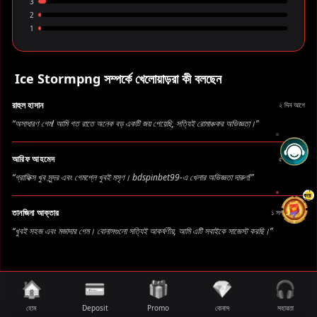
3
2
1
Ice Stormpng সম্পর্কে খেলোয়াড়রা কী বলছেন
রাহুল হাসান
২ দিন আগে
“অসাধারণ গেম! আমি গত রাতে অনেক বড় একটি জয় পেয়েছি, সত্যিই রোমাঞ্চকর অভিজ্ঞতা।”
আরিফ আহমেদ
৫ দিন আগে
“গ্রাফিক্স খুব সুন্দর এবং গেমপ্লে খুবই মসৃণ। bdspinbet99-এ খেলার অভিজ্ঞতা দারুণ!”
স্পিন
করে
জিতুন
তানজিনা আক্তার
১ সপ্তাহ আগে
“খুবই সহজ এবং মজাদার গেম। বোনাসগুলো সত্যিই আকর্ষণীয়, আমি এটি সবাইকে সাজেস্ট করছি।”
🏠
💳
🎁
💎
🎧
হোম
Deposit
Promo
বোনাস
সহায়তা