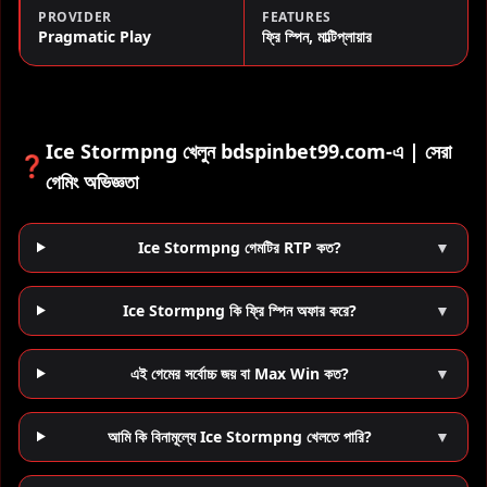
PROVIDER
FEATURES
Pragmatic Play
ফ্রি স্পিন, মাল্টিপ্লায়ার
Ice Stormpng খেলুন bdspinbet99.com-এ | সেরা
❓
গেমিং অভিজ্ঞতা
Ice Stormpng গেমটির RTP কত?
▼
Ice Stormpng কি ফ্রি স্পিন অফার করে?
▼
এই গেমের সর্বোচ্চ জয় বা Max Win কত?
▼
আমি কি বিনামূল্যে Ice Stormpng খেলতে পারি?
▼