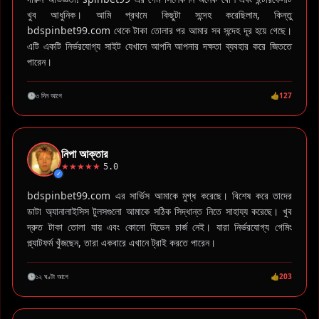
খুব আধুনিক। আমি প্রথমে কিছুটা সন্দেহ করেছিলাম, কিন্তু
bdspinbet99.com থেকে টাকা তোলার পর আমার সব সন্দেহ দূর হয়ে গেছে।
এটি একটি নির্ভরযোগ্য সাইট যেখানে আপনি আপনার দক্ষতা ব্যবহার করে জিততে
পারেন।
🕒
৩ দিন আগে
👍
127
নিপা আক্তার
★★★★★
5.0
✓
bdspinbet99.com এর সার্ভিস আমাকে মুগ্ধ করেছে। বিশেষ করে তাদের
ডাটা অ্যানালাইসিস টুলসগুলো আমাকে সঠিক সিদ্ধান্ত নিতে সাহায্য করেছে। খুব
দ্রুত টাকা তোলা যায় এবং কোনো হিডেন চার্জ নেই। যারা নির্ভরযোগ্য গেমিং
প্ল্যাটফর্ম খুঁজছেন, তারা একবারে এখানে ট্রাই করতে পারেন।
🕒
১২ ঘণ্টা আগে
👍
203