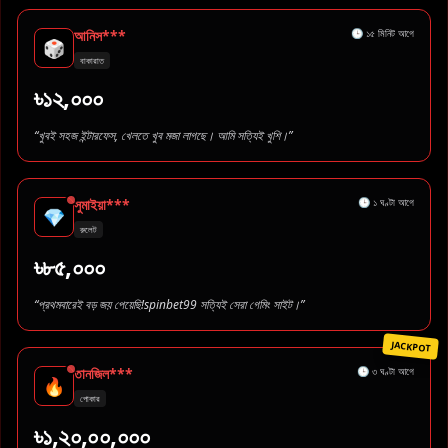
আনিস***
🕒 ১৫ মিনিট আগে
🎲
বাকারাত
৳১২,০০০
“খুবই সহজ ইন্টারফেস, খেলতে খুব মজা লাগছে। আমি সত্যিই খুশি।”
সুমাইয়া***
🕒 ১ ঘণ্টা আগে
💎
রুলেট
৳৮৫,০০০
“প্রথমবারেই বড় জয় পেয়েছি!spinbet99 সত্যিই সেরা গেমিং সাইট।”
JACKPOT
তানজিল***
🕒 ৩ ঘণ্টা আগে
🔥
পোকার
৳১,২০,০০,০০০