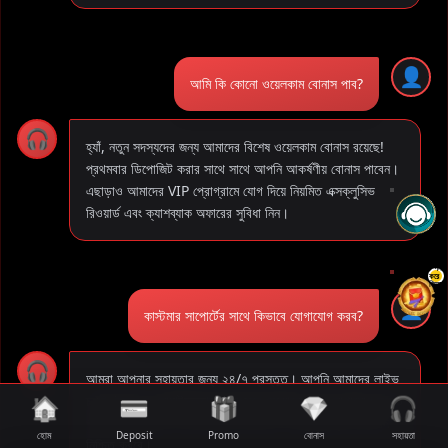
👤
আমি কি কোনো ওয়েলকাম বোনাস পাব?
🎧
হ্যাঁ, নতুন সদস্যদের জন্য আমাদের বিশেষ ওয়েলকাম বোনাস রয়েছে!
প্রথমবার ডিপোজিট করার সাথে সাথে আপনি আকর্ষণীয় বোনাস পাবেন।
এছাড়াও আমাদের VIP প্রোগ্রামে যোগ দিয়ে নিয়মিত এক্সক্লুসিভ
রিওয়ার্ড এবং ক্যাশব্যাক অফারের সুবিধা নিন।
স্পিন
করে
জিতুন
👤
কাস্টমার সাপোর্টের সাথে কিভাবে যোগাযোগ করব?
🎧
আমরা আপনার সহায়তার জন্য ২৪/৭ প্রস্তুত। আপনি আমাদের লাইভ
🏠
চ্যাট, ইমেল বা হোয়াটসঅ্যাপের মাধ্যমে যেকোনো সময় যোগাযোগ করতে
💳
🎁
💎
🎧
পারেন। আমাদের দক্ষ সাপোর্ট টিম আপনার সব সমস্যার দ্রুত সমাধান
হোম
Deposit
Promo
বোনাস
সহায়তা
নিশ্চিত করবে।