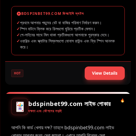
BDSPINBET99.COM ভিআইপি স্লটস
প্রথমে আপনার পছন্দের বেট বা বাজির পরিমাণ নির্ধারণ করুন।
স্পিন বাটনে ক্লিক করে রিলগুলো ঘুরিয়ে প্রতীক মেলান।
পে-লাইনের সাথে মিল থাকা প্রতীকগুলো আপনাকে পুরস্কার দেবে।
ওয়াইল্ড এবং স্ক্যাটার সিম্বলগুলো বোনাস রাউন্ড এবং ফ্রি স্পিন আনলক
করে।
View Details
HOT
🔥
bdspinbet99.com লাইভ পোকার
🃏
দক্ষতা এবং কৌশলের লড়াই
আপনি কি কার্ড খেলায় দক্ষ? তাহলে bdspinbet99.com লাইভ
পোকার আপনার জন্য সেরা জায়গা। এখানে আপনি বিশ্বের সেরা