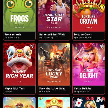
Frogs scratch
Basketball Star Wilds
Fortune Crown
Pragmatic Play
Microgaming
Spinbet99 Studio
Happy Rich Year
Fury Max Lucky Road
Circus Delight
PG Soft
Habanero
Pragmatic Play