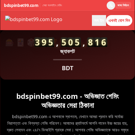
29/06/2026 ভু*** উত্তোলন সফল 3,700 BDT 🏦
bdspinbet99.com
সেরা অনলাইন গেমিং
ভাষা নির্বাচন
29/06/2026 বি*** জিতেছেন 14,500 BDT 🏆
29/06/2026 শে*** বোনাস পেয়েছেন 1,850 BDT ✨
লগ ইন
এখনই যোগ দিন
29/06/2026 আল*** রিবেট পেয়েছেন 300 BDT 🎊
29/06/2026 আলম*** জ্যাকপট জিতেছেন 37,000 BDT 💥
BDSPINBET99.COM দ্বিতীয়
29/06/2026 মি*** উত্তোলন সফল 6,800 BDT 💸
3
9
5
,
6
1
1
,
0
8
8
🎰 🃏 🎲 💰 🏆
ডিপোজিট বোনাস
29/06/2026 বিশ*** বোনাস পেয়েছেন 600 BDT ✨
জ্যাকপট
29/06/2026 রহ*** রিবেট পেয়েছেন 1,250 BDT 💵
29/06/2026 মজ*** জ্যাকপট জিতেছেন 50,000 BDT 🎰
BDT
29/06/2026 হা*** রিবেট পেয়েছেন 850 BDT 🎊
29/06/2026 হাও*** উত্তোলন সফল 14,600 BDT ✅
29/06/2026 মিয*** উত্তোলন সফল 3,200 BDT 💸
29/06/2026 মণ*** জ্যাকপট জিতেছেন 98,000 BDT 💥
bdspinbet99.com - অভিজাত গেমিং
29/06/2026 কা*** রিবেট পেয়েছেন 1,450 BDT 🔄
অভিজ্ঞতার সেরা ঠিকানা
29/06/2026 মিয়*** জ্যাকপট জিতেছেন 81,000 BDT 🚀
29/06/2026 আলমর*** উত্তোলন সফল 15,500 BDT ✅
bdspinbet99.com এ আপনাকে স্বাগতম, যেখানে আমরা প্রদান করি সর্বোচ্চ
29/06/2026 ইস*** উত্তোলন সফল 14,500 BDT ✅
নিরাপত্তা এবং বিশ্বস্ত গেমিং পরিবেশ। আমাদের প্ল্যাটফর্মে আপনি পাবেন উচ্চ জয়ের হার,
29/06/2026 মজু*** জিতেছেন 31,500 BDT 🔥
দ্রুত লেনদেন এবং ২৪/৭ ভিআইপি গ্রাহক সেবা। আপনার গেমিং অভিজ্ঞতাকে আরও সমৃদ্ধ
29/06/2026 মৃ*** জিতেছেন 6,500 BDT 🏆