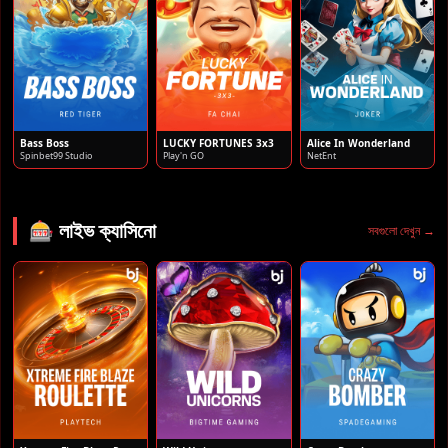
Bass Boss
LUCKY FORTUNES 3x3
Alice In Wonderland
Spinbet99 Studio
Play'n GO
NetEnt
🎰 লাইভ ক্যাসিনো
সবগুলো দেখুন →