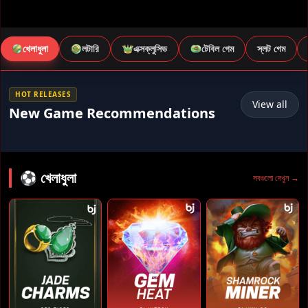
খেলাধুলা
লটারি
এক্সক্লুসিভ
টেবিল গেম
স্লট গেম
HOT RELEASES
View all
Gold Infinitypng
Hungry Hungry Sharkpng
New Game Recommendations
PLAY NOW
PLAY NOW
⚽ খেলাধুলা
সবগুলো দেখুন →