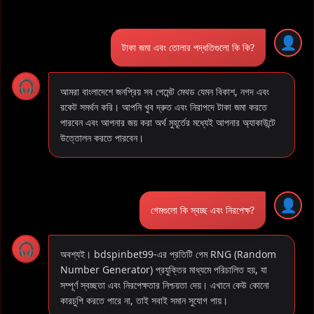
👤
টাকা জমা এবং তোলার পদ্ধতিগুলো কি কি?
🎧
আমরা বাংলাদেশে জনপ্রিয় সব পেমেন্ট মেথড যেমন বিকাশ, নগদ এবং
রকেট সমর্থন করি। আপনি খুব দ্রুত এবং নিরাপদে টাকা জমা করতে
পারবেন এবং আপনার জয় করা অর্থ মুহূর্তের মধ্যেই আপনার অ্যাকাউন্টে
উত্তোলন করতে পারবেন।
👤
গেমগুলো কি স্বচ্ছ এবং নিরপেক্ষ?
🎧
অবশ্যই। bdspinbet99-এর প্রতিটি গেম RNG (Random
Number Generator) প্রযুক্তির মাধ্যমে পরিচালিত হয়, যা
সম্পূর্ণ স্বচ্ছতা এবং নিরপেক্ষতার নিশ্চয়তা দেয়। এখানে কেউ কোনো
কারচুপি করতে পারে না, তাই সবাই সমান সুযোগ পায়।