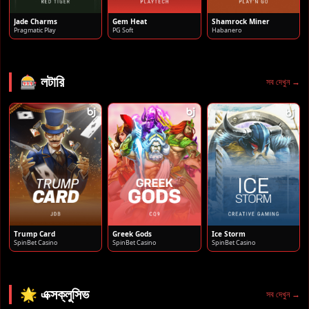
Jade Charms
Gem Heat
Shamrock Miner
Pragmatic Play
PG Soft
Habanero
🎰 লটারি
সব দেখুন →
Trump Card
Greek Gods
Ice Storm
SpinBet Casino
SpinBet Casino
SpinBet Casino
🌟 এক্সক্লুসিভ
সব দেখুন →