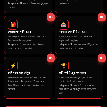
প্রদান করে।
bdspinbet99.com-এ নিবন্ধন করা খুবই দ্রুত
এবং নিরাপদ।
03
04
🎁
🎰
প্রোমোশন দাবি করুন
আপনার গেম নির্বাচন করুন
আপনার প্রথম ডিপোজিটে আকর্ষণীয় বোনাস এবং
ক্যাসিনো, স্লট বা স্পোর্টস বেটিং থেকে আপনার
বিশেষ অফারগুলি সংগ্রহ করুন।
পছন্দের গেমটি বেছে নিন।
bdspinbet99.com-এর প্রোমোশন পেজ
bdspinbet99.com-এ রয়েছে বৈচিত্র্যময় এবং
থেকে সেরা ডিলগুলো খুঁজে নিন।
রোমাঞ্চকর গেমের বিশাল সংগ্রহ।
05
06
⚡
🏆
বেট ধরুন এবং খেলুন
জয়ী অর্থ উত্তোলন করুন
আপনার কৌশল প্রয়োগ করে বাজি ধরুন এবং খেলা
আপনার জেতা টাকাগুলো খুব সহজেই উইথড্র
উপভোগ করুন। bdspinbet99.com-এর
সেকশনে গিয়ে উত্তোলন করুন।
উন্নত ইন্টারফেসে আপনি পাবেন নিরবচ্ছিন্ন গেমিং
bdspinbet99.com নিশ্চিত করে দ্রুততম
অভিজ্ঞতা।
সময়ে আপনার winnings আপনার হাতে পৌঁছে
দেওয়া।